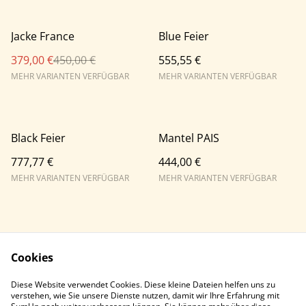
%
Jacke France
Blue Feier
379,00 €
450,00 €
555,55 €
MEHR VARIANTEN VERFÜGBAR
MEHR VARIANTEN VERFÜGBAR
Black Feier
Mantel PAIS
777,77 €
444,00 €
MEHR VARIANTEN VERFÜGBAR
MEHR VARIANTEN VERFÜGBAR
Cookies
Diese Website verwendet Cookies. Diese kleine Dateien helfen uns zu
Contact Us
Legal Terms
verstehen, wie Sie unsere Dienste nutzen, damit wir Ihre Erfahrung mit
Privacy Policy
Cookie Policy