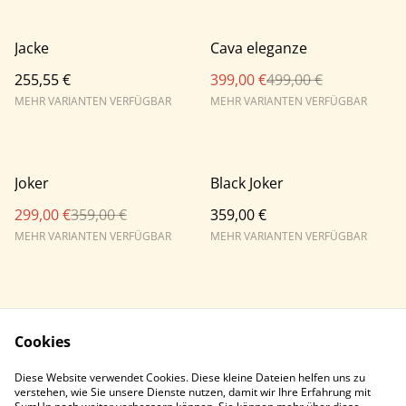
%
Jacke
Cava eleganze
255,55 €
399,00 €
499,00 €
MEHR VARIANTEN VERFÜGBAR
MEHR VARIANTEN VERFÜGBAR
%
Joker
Black Joker
299,00 €
359,00 €
359,00 €
MEHR VARIANTEN VERFÜGBAR
MEHR VARIANTEN VERFÜGBAR
Cookies
Diese Website verwendet Cookies. Diese kleine Dateien helfen uns zu
Contact Us
Legal Terms
verstehen, wie Sie unsere Dienste nutzen, damit wir Ihre Erfahrung mit
Privacy Policy
Cookie Policy