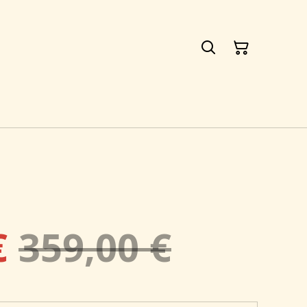
€
359,00 €