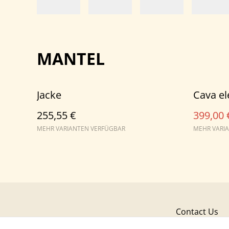
MANTEL
%
Jacke
Cava e
255,55 €
399,00 
MEHR VARIANTEN VERFÜGBAR
MEHR VARI
Contact Us