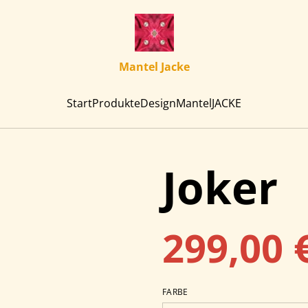
Mantel Jacke
Start
Produkte
Design
Mantel
JACKE
Joker
299,00 
FARBE