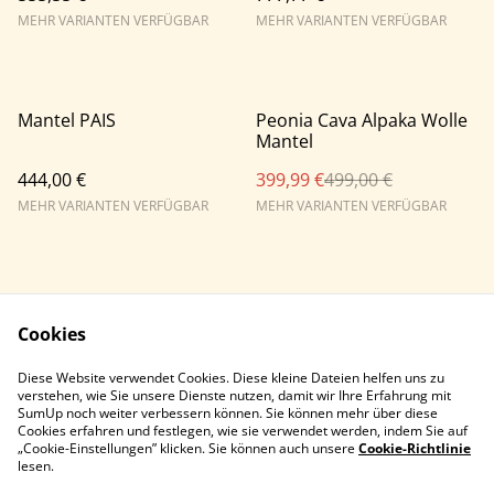
MEHR VARIANTEN VERFÜGBAR
MEHR VARIANTEN VERFÜGBAR
%
Mantel PAIS
Peonia Cava Alpaka Wolle
Mantel
444,00 €
399,99 €
499,00 €
MEHR VARIANTEN VERFÜGBAR
MEHR VARIANTEN VERFÜGBAR
Cookies
Diese Website verwendet Cookies. Diese kleine Dateien helfen uns zu
Contact Us
Legal Terms
verstehen, wie Sie unsere Dienste nutzen, damit wir Ihre Erfahrung mit
Privacy Policy
Cookie Policy
SumUp noch weiter verbessern können. Sie können mehr über diese
Cookies erfahren und festlegen, wie sie verwendet werden, indem Sie auf
„Cookie-Einstellungen” klicken. Sie können auch unsere
Cookie-Richtlinie
lesen.