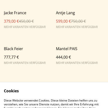
%
%
Jacke France
Antje Lang
379,00 €
450,00 €
599,00 €
750,00 €
MEHR VARIANTEN VERFÜGBAR
MEHR VARIANTEN VERFÜGBAR
Black Feier
Mantel PAIS
777,77 €
444,00 €
MEHR VARIANTEN VERFÜGBAR
MEHR VARIANTEN VERFÜGBAR
Cookies
Diese Website verwendet Cookies. Diese kleine Dateien helfen uns zu
Contact Us
Legal Terms
verstehen, wie Sie unsere Dienste nutzen, damit wir Ihre Erfahrung mit
Privacy Policy
Cookie Policy